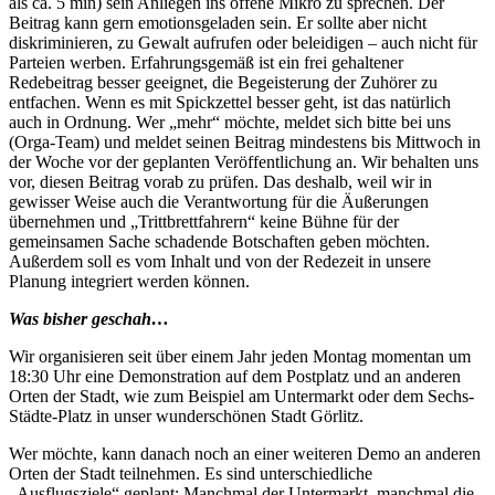
als ca. 5 min) sein Anliegen ins offene Mikro zu sprechen. Der
Beitrag kann gern emotionsgeladen sein. Er sollte aber nicht
diskriminieren, zu Gewalt aufrufen oder beleidigen – auch nicht für
Parteien werben. Erfahrungsgemäß ist ein frei gehaltener
Redebeitrag besser geeignet, die Begeisterung der Zuhörer zu
entfachen. Wenn es mit Spickzettel besser geht, ist das natürlich
auch in Ordnung. Wer „mehr“ möchte, meldet sich bitte bei uns
(Orga-Team) und meldet seinen Beitrag mindestens bis Mittwoch in
der Woche vor der geplanten Veröffentlichung an. Wir behalten uns
vor, diesen Beitrag vorab zu prüfen. Das deshalb, weil wir in
gewisser Weise auch die Verantwortung für die Äußerungen
übernehmen und „Trittbrettfahrern“ keine Bühne für der
gemeinsamen Sache schadende Botschaften geben möchten.
Außerdem soll es vom Inhalt und von der Redezeit in unsere
Planung integriert werden können.
Was bisher geschah…
Wir organisieren seit über einem Jahr jeden Montag momentan um
18:30 Uhr eine Demonstration auf dem Postplatz und an anderen
Orten der Stadt, wie zum Beispiel am Untermarkt oder dem Sechs-
Städte-Platz in unser wunderschönen Stadt Görlitz.
Wer möchte, kann danach noch an einer weiteren Demo an anderen
Orten der Stadt teilnehmen. Es sind unterschiedliche
„Ausflugsziele“ geplant: Manchmal der Untermarkt, manchmal die